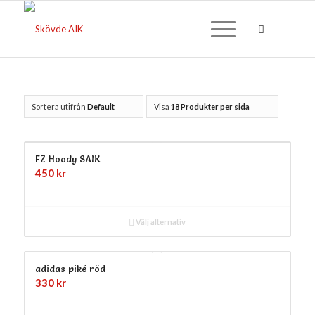
Sortera utifrån
Default
Visa
18 Produkter per sida
FZ Hoody SAIK
450
kr
Välj alternativ
adidas piké röd
330
kr