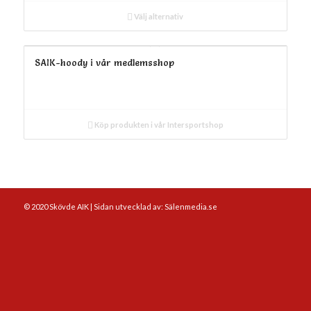
Välj alternativ
SAIK-hoody i vår medlemsshop
Köp produkten i vår Intersportshop
© 2020 Skövde AIK | Sidan utvecklad av: Sälenmedia.se